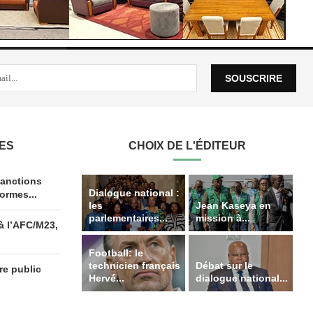
LES
CHOIX DE L'ÉDITEUR
anctions
Dialogue national :
ormes...
les
Jean Kaseya en
parlementaires...
mission à...
à l’AFC/M23,
Football: le
technicien français
Débat sur le
re public
Hervé...
dialogue national...