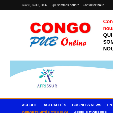
samedi, août 8, 2026
Qui sommes nous ?
Contactez nous
Con
nou
QUI
SO
NOU
ACCUEIL
ACTUALITÉS
BUSINESS NEWS
EN
OPPORTUNITÉS D’EMPLOI
APPELS D’OFFRES