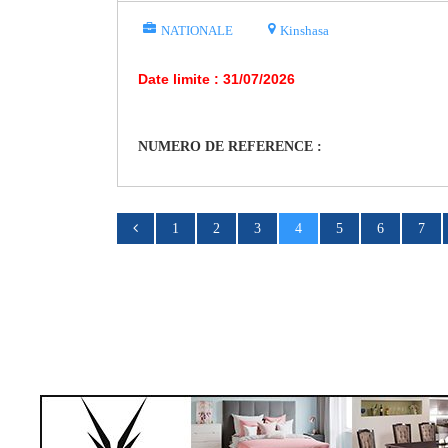
NATIONALE
Kinshasa
Date limite : 31/07/2026
NUMERO DE REFERENCE :
1
2
3
4
5
6
7