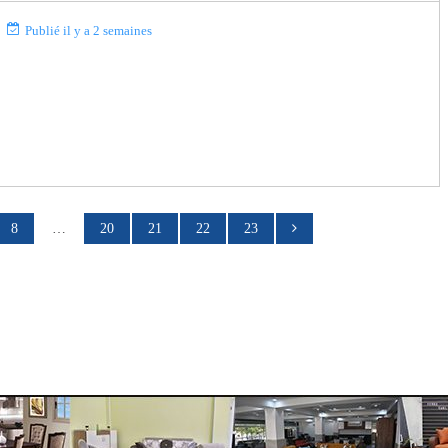
Publié il y a 2 semaines
8
…
20
21
22
23