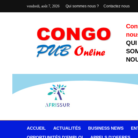
vendredi, août 7, 2026
Qui sommes nous ?
Contactez nous
Con
nou
QUI
SO
NOU
ACCUEIL
ACTUALITÉS
BUSINESS NEWS
EN
OPPORTUNITÉS D’EMPLOI
APPELS D’OFFRES