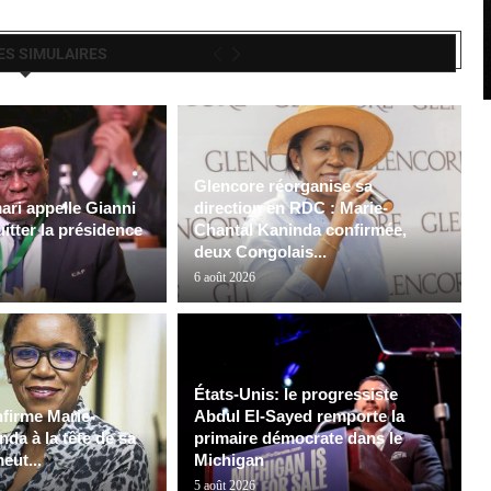
ES SIMULAIRES
Glencore réorganise sa
ri appelle Gianni
direction en RDC : Marie-
uitter la présidence
Chantal Kaninda confirmée,
deux Congolais...
6 août 2026
États-Unis: le progressiste
firme Marie-
Abdul El-Sayed remporte la
da à la tête de sa
primaire démocrate dans le
meut...
Michigan
5 août 2026