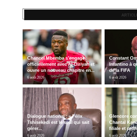
ARTICL
Chancel Mbemba s’engage
Constant Oma
officiellement avec Al-Diriyah et
Infantino à q
ouvre un nouveau chapitre en...
de la FIFA
6 août 2026
6 août 2026
Dialogue national : « Félix
Glencore con
Tshisekedi est le seul qui sait
Chantal Kanin
gérer...
filiale et pro
6 août 2026
6 août 2026