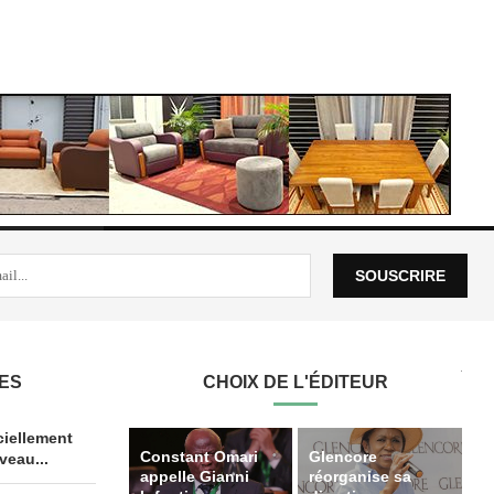
LES
CHOIX DE L'ÉDITEUR
iellement
Constant Omari
Glencore
veau...
appelle Gianni
réorganise sa