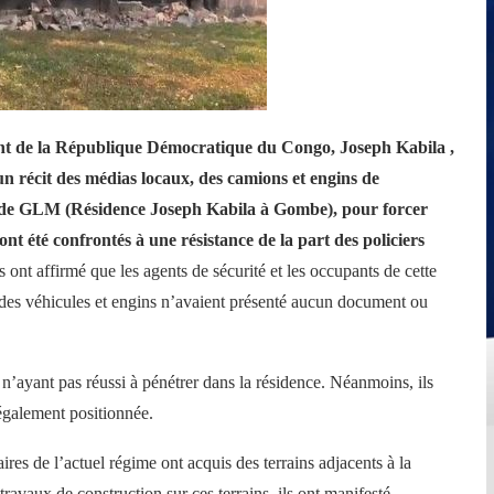
dent de la République Démocratique du Congo, Joseph Kabila ,
n récit des médias locaux, des camions et engins de
ée de GLM (Résidence Joseph Kabila à Gombe), pour forcer
ont été confrontés à une résistance de la part des policiers
 ont affirmé que les agents de sécurité et les occupants de cette
ge des véhicules et engins n’avaient présenté aucun document ou
s n’ayant pas réussi à pénétrer dans la résidence. Néanmoins, ils
t également positionnée.
ires de l’actuel régime ont acquis des terrains adjacents à la
ravaux de construction sur ces terrains, ils ont manifesté