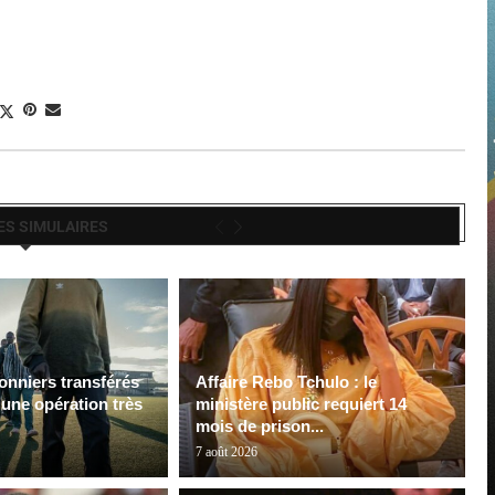
ES SIMULAIRES
onniers transférés
Affaire Rebo Tchulo : le
 une opération très
ministère public requiert 14
mois de prison...
7 août 2026