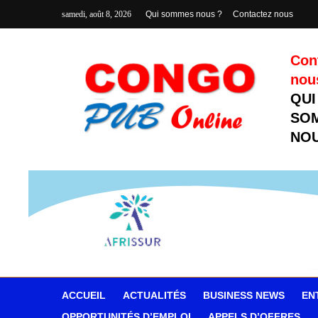
samedi, août 8, 2026
Qui sommes nous ?
Contactez nous
Con
nou
QUI
SO
NOU
ACCUEIL
ACTUALITÉS
BUSINESS NEWS
EN
OPPORTUNITÉS D’EMPLOI
APPELS D’OFFRES