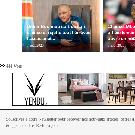
Didier Budimbu sort de son
Chancel Mbe
silence et rejette tout lien avec
officiellemen
l’assassinat...
ouvre un nou
7 août 2026
6 août 2026
444
Vues
Souscrivez à notre Newsletter pour recevoir nos nouveaux articles, offres d
& appels d'offre. Restez à jour !