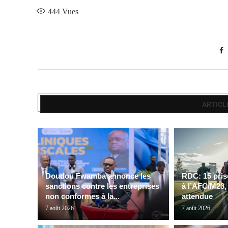
444
Vues
ARTICL
Doudou Fwamba annonce les
RDC: 15 pris
sanctions contre les entreprises
à l’AFC/M23,
non conformes à la...
attendue
7 août 2026
7 août 2026