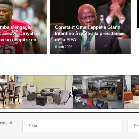
mba s’engage
Constant Omari appelle Gianni
t avec Al-Diriyah et
Infantino à quitter la présidence
veau chapitre en...
de la FIFA
6 août 2026
'emploi