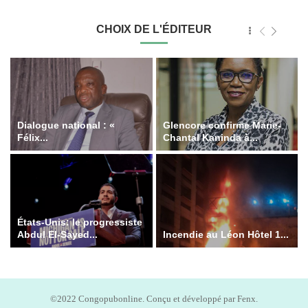
CHOIX DE L'ÉDITEUR
Dialogue national : «
Glencore confirme Marie-
Félix...
Chantal Kaninda à...
États-Unis: le progressiste
Abdul El-Sayed...
Incendie au Léon Hôtel 1...
©2022 Congopubonline. Conçu et développé par Fenx.