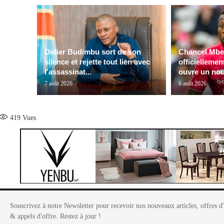
Didier Budimbu sort de son
Chancel Mbe
silence et rejette tout lien avec
officiellemen
l’assassinat...
ouvre un nou
7 août 2026
6 août 2026
419
Vues
Souscrivez à notre Newsletter pour recevoir nos nouveaux articles, offres d
& appels d'offre. Restez à jour !