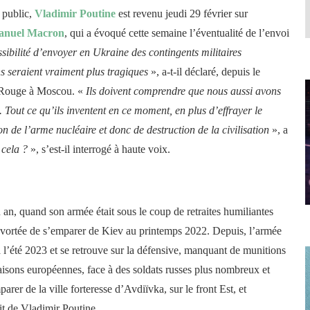
 public,
Vladimir Poutine
est revenu jeudi 29 février sur
manuel Macron
, qui a évoqué cette semaine l’éventualité de l’envoi
ssibilité d’envoyer en Ukraine des contingents militaires
s seraient vraiment plus tragiques
», a-t-il déclaré, depuis le
e Rouge à Moscou. «
Ils doivent comprendre que nous aussi avons
. Tout ce qu’ils inventent en ce moment, en plus d’effrayer le
ion de l’arme nucléaire et donc de destruction de la civilisation
», a
 cela ?
», s’est-il interrogé à haute voix.
n an, quand son armée était sous le coup de retraites humiliantes
e avortée de s’emparer de Kiev au printemps 2022. Depuis, l’armée
 l’été 2023 et se retrouve sur la défensive, manquant de munitions
raisons européennes, face à des soldats russes plus nombreux et
arer de la ville forteresse d’Avdiïvka, sur le front Est, et
cit de Vladimir Poutine.