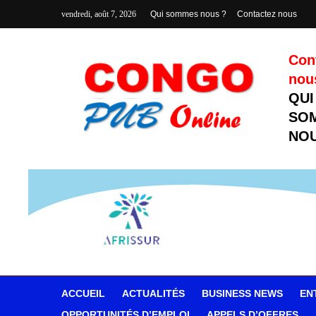
vendredi, août 7, 2026
Qui sommes nous ?
Contactez nous
Con
nou
QUI
SO
NOU
ACCUEIL
ACTUALITÉS
BUSINESS NEWS
EN
OPPORTUNITÉS D’EMPLOI
APPELS D’OFFRES