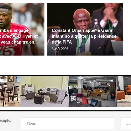
mba s’engage
Constant Omari appelle Gianni
t avec Al-Diriyah et
Infantino à quitter la présidence
veau chapitre en...
de la FIFA
6 août 2026
'emploi