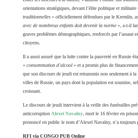
orientations stratégiques, devant l’élite politique et militair
traditionnelles
» officiellement défendues par le Kremlin, as
avec de nombreux enfants doit devenir la norme
», a-t-il l
graves problèmes démographiques, renforcés par l’assaut en 
citoyens.
Il a aussi assuré que la lutte contre la pauvreté en Russie étai
«
consommation d’alcool
» et a promis plus de financemen
que son discours de jeudi est retransmis non seulement à la
villes de Russie, un pays dont la population est soumise, s
croissant.
Le discours de jeudi intervient à la veille des funérailles p
anticorruption
Alexeï Navalny
, mort le 16 février en pris
prononcé en public le nom d’Alexeï Navalny, n’a toujours 
RFI via CONGO PUB Online