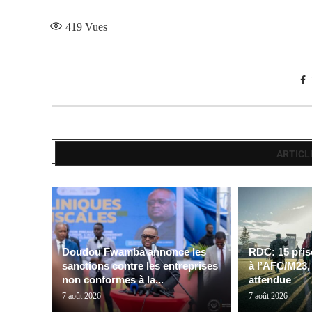
419
Vues
ARTICL
Doudou Fwamba annonce les
RDC: 15 pris
sanctions contre les entreprises
à l’AFC/M23,
non conformes à la...
attendue
7 août 2026
7 août 2026