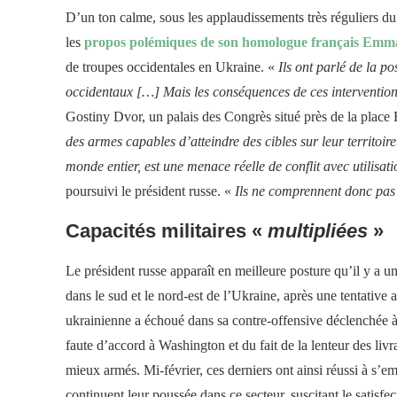
D’un ton calme, sous les applaudissements très réguliers du
les
propos polémiques de son homologue français Em
de troupes occidentales en Ukraine. «
Ils ont parlé de la po
occidentaux […] Mais les conséquences de ces intervention
Gostiny Dvor, un palais des Congrès situé près de la plac
des armes capables d’atteindre des cibles sur leur territoire
monde entier, est une menace réelle de conflit avec utilisat
poursuivi le président russe. «
Ils ne comprennent donc pas
Capacités militaires «
multipliées
»
Le président russe apparaît en meilleure posture qu’il y a u
dans le sud et le nord-est de l’Ukraine, après une tentativ
ukrainienne a échoué dans sa contre-offensive déclenchée à
faute d’accord à Washington et du fait de la lenteur des liv
mieux armés. Mi-février, ces derniers ont ainsi réussi à s’emp
continuent leur poussée dans ce secteur, suscitant le satisfe