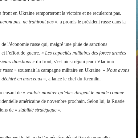
e front en Ukraine remporteront la victoire et ne reculeront pas.
ueront pas, ne trahiront pas
», a promis le président russe dans la
 de l’économie russe qui, malgré une pluie de sanctions
 et l’effort de guerre. «
Les capacités militaires des forces armées
sieurs directions
» du front, s’est ainsi réjoui jeudi Vladimir
e russe
» soutenait la campagne militaire en Ukraine. «
Nous avons
it déchiré en morceaux
», a lancé le chef du Kremlin.
s accusant de «
vouloir montrer qu’elles dirigent le monde comme
sidentielle américaine de novembre prochain. Selon lui, la Russie
ions de «
stabilité stratégique
».
nnellement le bilan de l’année écoulée et fixe de nouvelles