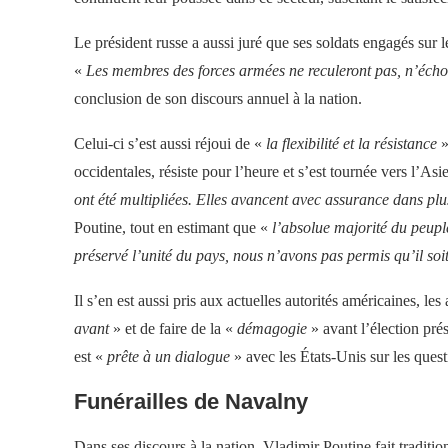
Le président russe a aussi juré que ses soldats engagés sur l
«
Les membres des forces armées ne reculeront pas, n’écho
conclusion de son discours annuel à la nation.
Celui-ci s’est aussi réjoui de «
la flexibilité et la résistance
»
occidentales, résiste pour l’heure et s’est tournée vers l’Asie
ont été multipliées. Elles avancent avec assurance dans plu
Poutine, tout en estimant que «
l’absolue majorité du peupl
préservé l’unité du pays, nous n’avons pas permis qu’il so
Il s’en est aussi pris aux actuelles autorités américaines, le
avant
» et de faire de la «
démagogie
» avant l’élection pré
est «
prête à un dialogue
» avec les États-Unis sur les quest
Funérailles de Navalny
Dans ses discours à la nation, Vladimir Poutine fait traditio