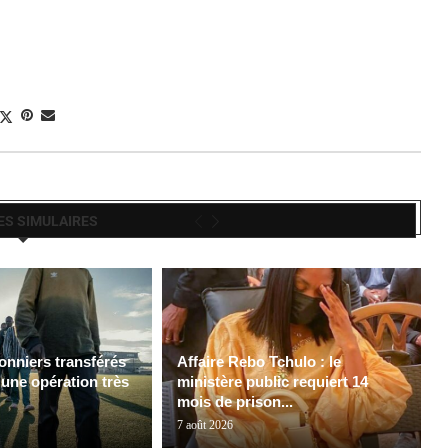
ES SIMULAIRES
onniers transférés
Affaire Rebo Tchulo : le
 une opération très
ministère public requiert 14
mois de prison...
7 août 2026