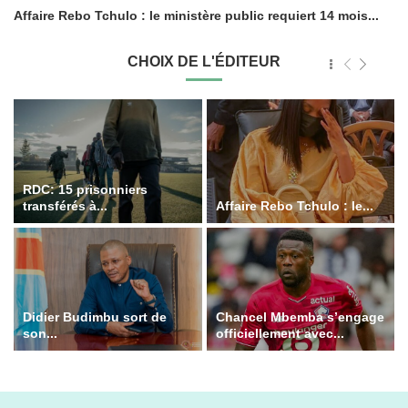
Affaire Rebo Tchulo : le ministère public requiert 14 mois...
CHOIX DE L'ÉDITEUR
RDC: 15 prisonniers
transférés à...
Affaire Rebo Tchulo : le...
Didier Budimbu sort de
Chancel Mbemba s’engage
son...
officiellement avec...