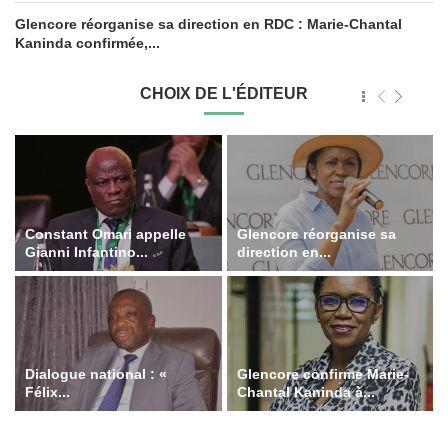
Glencore réorganise sa direction en RDC : Marie-Chantal
Kaninda confirmée,...
CHOIX DE L'ÉDITEUR
Constant Omari appelle
Glencore réorganise sa
Gianni Infantino...
direction en...
Dialogue national : «
Glencore confirme Marie-
Félix...
Chantal Kaninda à...