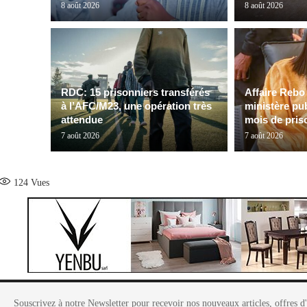
8 août 2026
8 août 2026
RDC: 15 prisonniers transférés
Affaire Rebo 
à l’AFC/M23, une opération très
ministère pub
attendue
mois de priso
7 août 2026
7 août 2026
124
Vues
Souscrivez à notre Newsletter pour recevoir nos nouveaux articles, offres d