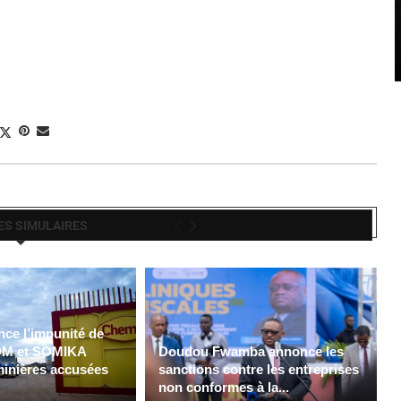
ES SIMULAIRES
ce l’impunité de
M et SOMIKA
Doudou Fwamba annonce les
minières accusées
sanctions contre les entreprises
non conformes à la...