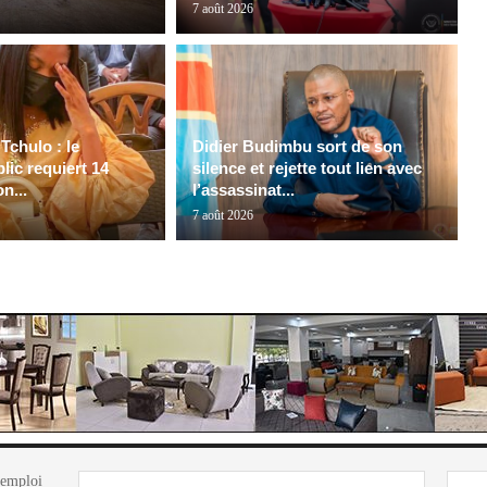
7 août 2026
Tchulo : le
Didier Budimbu sort de son
lic requiert 14
silence et rejette tout lien avec
n...
l’assassinat...
7 août 2026
'emploi