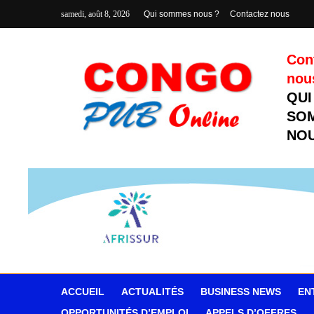
samedi, août 8, 2026
Qui sommes nous ?
Contactez nous
Con
nou
QUI
SO
NOU
ACCUEIL
ACTUALITÉS
BUSINESS NEWS
EN
OPPORTUNITÉS D’EMPLOI
APPELS D’OFFRES