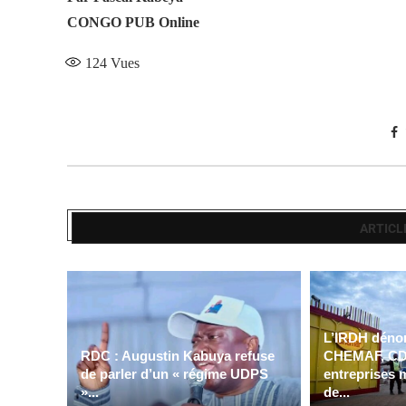
CONGO PUB Online
124
Vues
ARTICL
L’IRDH dénon
RDC : Augustin Kabuya refuse
CHEMAF, CD
de parler d’un « régime UDPS
entreprises 
»...
de...