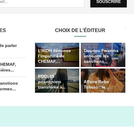
LES
CHOIX DE L'ÉDITEUR
e parler
L’IRDH dénonce
Doudou Fwamba
l’impunité de
annonce les
CHEMAF,...
sanctions...
 CHEMAF,
ères...
RDC: 15
prisonniers
Affaire Rebo
anctions
transférés à...
Tchulo : le...
ormes...