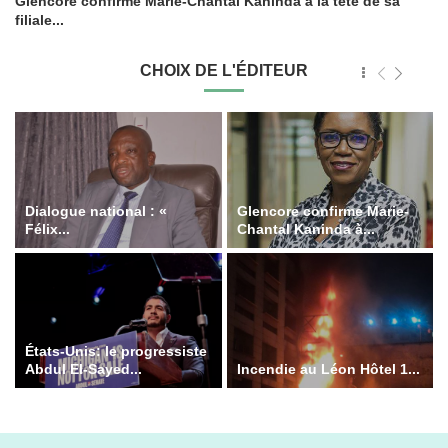
Glencore confirme Marie-Chantal Kaninda à la tête de sa
filiale...
CHOIX DE L'ÉDITEUR
Dialogue national : «
Glencore confirme Marie-
Félix...
Chantal Kaninda à...
États-Unis: le progressiste
Abdul El-Sayed...
Incendie au Léon Hôtel 1...