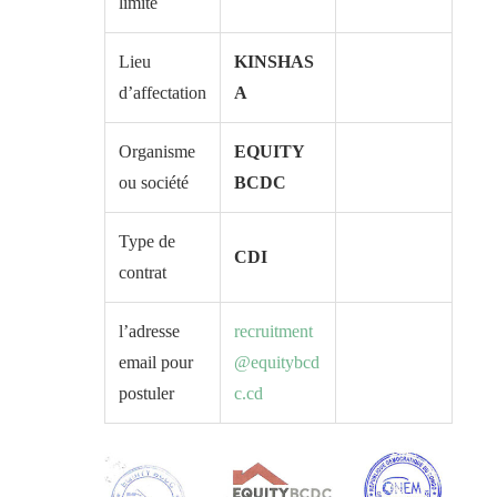
limite
Lieu
KINSHAS
d’affectation
A
Organisme
EQUITY
ou société
BCDC
Type de
CDI
contrat
l’adresse
recruitment
email pour
@equitybcd
postuler
c.cd