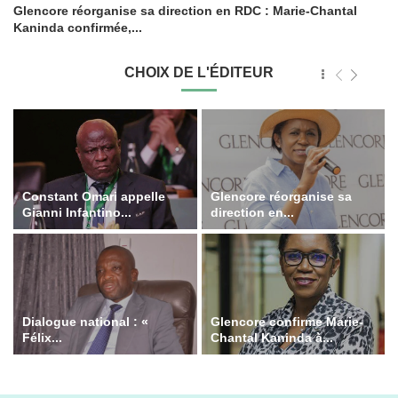
Glencore réorganise sa direction en RDC : Marie-Chantal
Kaninda confirmée,...
CHOIX DE L'ÉDITEUR
Constant Omari appelle
Glencore réorganise sa
Gianni Infantino...
direction en...
Dialogue national : «
Glencore confirme Marie-
Félix...
Chantal Kaninda à...