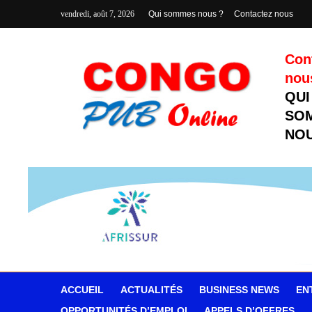
vendredi, août 7, 2026
Qui sommes nous ?
Contactez nous
Con
nou
QUI
SO
NOU
ACCUEIL
ACTUALITÉS
BUSINESS NEWS
EN
OPPORTUNITÉS D’EMPLOI
APPELS D’OFFRES