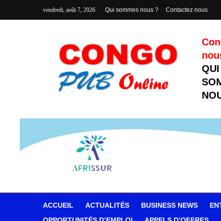
vendredi, août 7, 2026
Qui sommes nous ?
Contactez nous
Con
nou
QUI
SO
NOU
ACCUEIL
ACTUALITÉS
BUSINESS NEWS
EN
OPPORTUNITÉS D’EMPLOI
APPELS D’OFFRES