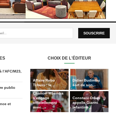
LES
CHOIX DE L'ÉDITEUR
à l’AFC/M23,
Affaire Rebo
Didier Budimbu
Tchulo : le...
sort de son...
re public
Chancel Mbemba
s’engage
Constant Omari
officiellement
appelle Gianni
ence et
avec...
Infantino...