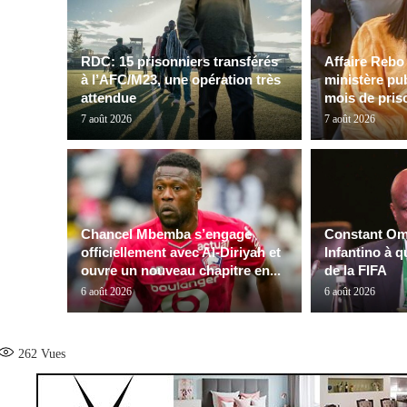
RDC: 15 prisonniers transférés
Affaire Rebo 
à l’AFC/M23, une opération très
ministère pub
attendue
mois de priso
7 août 2026
7 août 2026
Chancel Mbemba s’engage
Constant Oma
officiellement avec Al-Diriyah et
Infantino à q
ouvre un nouveau chapitre en...
de la FIFA
6 août 2026
6 août 2026
262
Vues