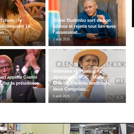
Tchulo : le
Didier Budimbu sort de son
lic requiert 14
silence et rejette tout lien avec
n...
l’assassinat...
7 août 2026
Glencore réorganise sa
ri appelle Gianni
direction en RDC : Marie-
uitter la présidence
Chantal Kaninda confirmée,
deux Congolais...
6 août 2026