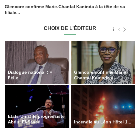
Glencore confirme Marie-Chantal Kaninda à la tête de sa
filiale...
CHOIX DE L'ÉDITEUR
Dialogue national : «
Glencore confirme Marie-
Félix...
Chantal Kaninda à...
États-Unis: le progressiste
Abdul El-Sayed...
Incendie au Léon Hôtel 1...