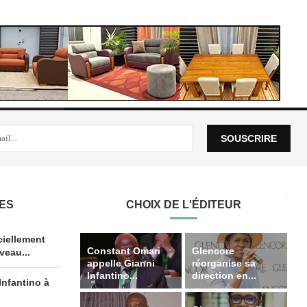
LES
CHOIX DE L'ÉDITEUR
iellement
Constant Omari
Glencore
veau...
appelle Gianni
réorganise sa
Infantino...
direction en...
Infantino à