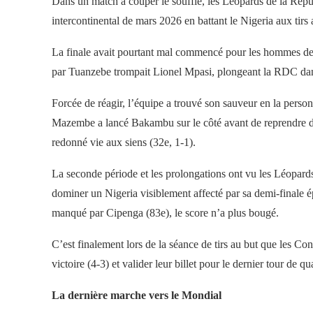
Dans un match à couper le souffle, les Léopards de la Rép
intercontinental de mars 2026 en battant le Nigeria aux ti
La finale avait pourtant mal commencé pour les hommes de 
par Tuanzebe trompait Lionel Mpasi, plongeant la RDC dan
Forcée de réagir, l’équipe a trouvé son sauveur en la perso
Mazembe a lancé Bakambu sur le côté avant de reprendre de 
redonné vie aux siens (32e, 1-1).
La seconde période et les prolongations ont vu les Léopard
dominer un Nigeria visiblement affecté par sa demi-finale é
manqué par Cipenga (83e), le score n’a plus bougé.
C’est finalement lors de la séance de tirs au but que les Co
victoire (4-3) et valider leur billet pour le dernier tour de qua
La dernière marche vers le Mondial