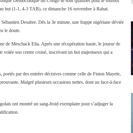
ublique Démocratique du Congo se sont qualifiés pour le tournoi
rs au but (1-1, 4-3 TAB), ce dimanche 16 novembre à Rabat.
Sébastien Desabre. Dès la 3e minute, une frappe nigériane déviée
s le doute.
nne de Meschack Elia. Après une récupération haute, le joueur de
volée son centre croisé, inscrivant un but majestueux qui a
s, portés par des entrées décisives comme celle de Fiston Mayele,
prouvante. Malgré plusieurs occasions nettes, dont un face-à-face
ngolais ont montré un sang-froid exemplaire pour s’adjuger la
lification.