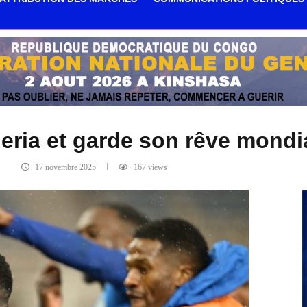
eria et garde son rêve mondia
17 novembre 2025
167
views