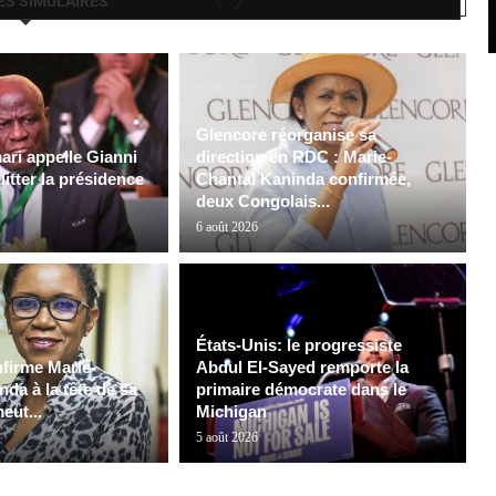
ES SIMULAIRES
Glencore réorganise sa
ri appelle Gianni
direction en RDC : Marie-
uitter la présidence
Chantal Kaninda confirmée,
deux Congolais...
6 août 2026
États-Unis: le progressiste
firme Marie-
Abdul El-Sayed remporte la
da à la tête de sa
primaire démocrate dans le
meut...
Michigan
5 août 2026