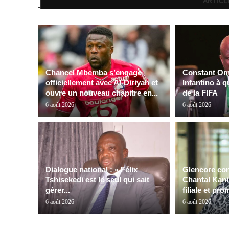
ARTICL
Chancel Mbemba s’engage
Constant Oma
officiellement avec Al-Diriyah et
Infantino à q
ouvre un nouveau chapitre en...
de la FIFA
6 août 2026
6 août 2026
Dialogue national : « Félix
Glencore con
Tshisekedi est le seul qui sait
Chantal Kanin
gérer...
filiale et pro
6 août 2026
6 août 2026