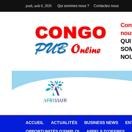
jeudi, août 6, 2026
Qui sommes nous ?
Contactez nous
Con
nou
QUI
SO
NOU
ACCUEIL
ACTUALITÉS
BUSINESS NEWS
EN
OPPORTUNITÉS D’EMPLOI
APPELS D’OFFRES