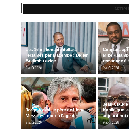
ARTICL
Les 16 millions de dollars
Cinq ans apr
réclamés par Mazembe : Didier
Mike Kalamb
Budimbu exige...
remariage à 
9 août 2026
9 août 2026
Jean-Claude
Jorge Messi, le père de Lionel
Kabila que j
Messi, est mort à l’âge de...
aujourd’hui n
9 août 2026
9 août 2026