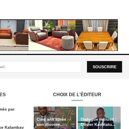
LES
CHOIX DE L'ÉDITEUR
amés par
Cinq ans après
Dialogue inclusif :
son divorce,...
Olivier Kamitatu...
ike Kalambay