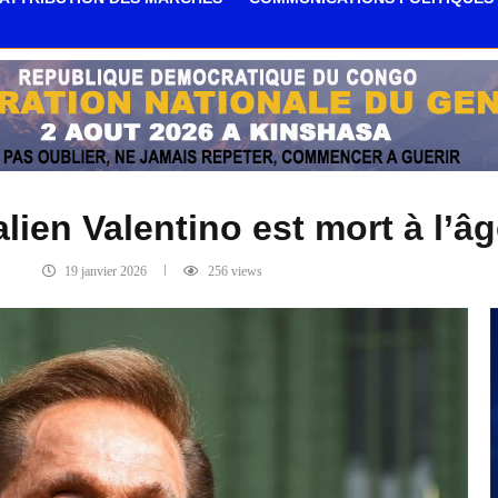
alien Valentino est mort à l’â
19 janvier 2026
256
views