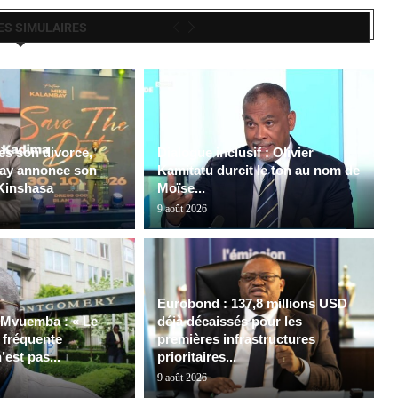
ES SIMULAIRES
ès son divorce,
Dialogue inclusif : Olivier
ay annonce son
Kamitatu durcit le ton au nom de
Kinshasa
Moïse...
9 août 2026
Eurobond : 137,8 millions USD
 Mvuemba : « Le
déjà décaissés pour les
e fréquente
premières infrastructures
’est pas...
prioritaires...
9 août 2026