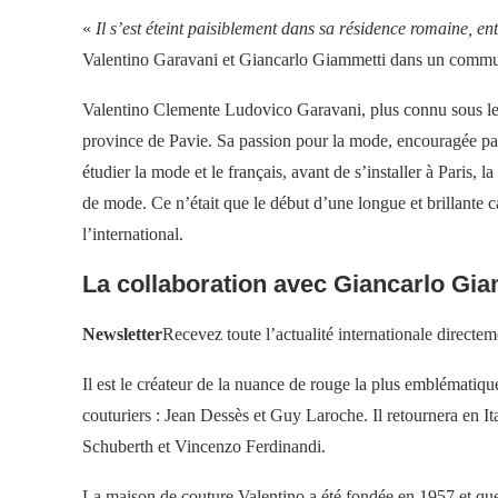
«
Il s’est éteint paisiblement dans sa résidence romaine, en
Valentino Garavani et Giancarlo Giammetti dans un comm
Valentino Clemente Ludovico Garavani, plus connu sous le 
province de Pavie. Sa passion pour la mode, encouragée par
étudier la mode et le français, avant de s’installer à Paris,
de mode. Ce n’était que le début d’une longue et brillante ca
l’international.
La collaboration avec Giancarlo Giam
Newsletter
Recevez toute l’actualité internationale directem
Il est le créateur de la nuance de rouge la plus emblématiqu
couturiers : Jean Dessès et Guy Laroche. Il retournera en It
Schuberth et Vincenzo Ferdinandi.
La maison de couture Valentino a été fondée en 1957 et quel