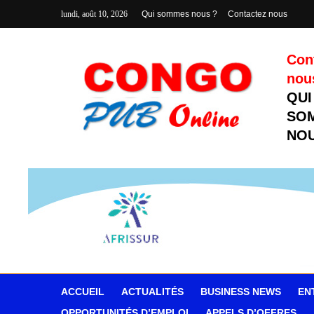
lundi, août 10, 2026
Qui sommes nous ?
Contactez nous
Con
nou
QUI
SO
NOU
ACCUEIL
ACTUALITÉS
BUSINESS NEWS
EN
OPPORTUNITÉS D’EMPLOI
APPELS D’OFFRES