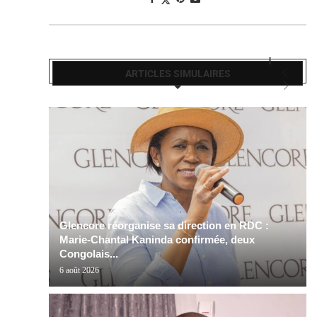
ARTICLES SIMULAIRES
Glencore réorganise sa direction en RDC :
Marie-Chantal Kaninda confirmée, deux
Congolais...
6 août 2026