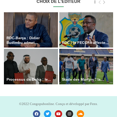
CHOIX DE L'ÉDITEUR
RDC-Barça : Didier
Budimbu admet...
RDC : la FECOFA affecte...
Processus de Doha : le...
Stade des Martyrs : la...
©2022 Congopubonline. Conçu et développé par Fenx.