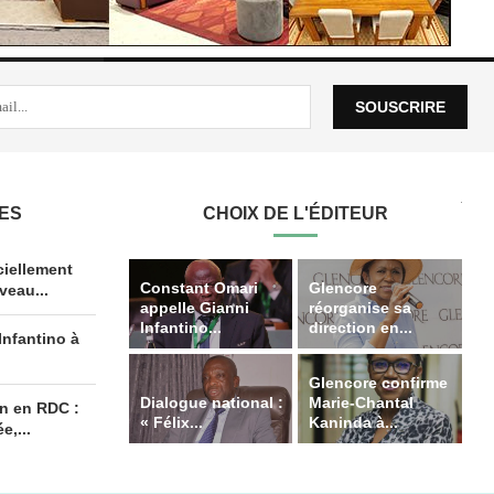
LES
CHOIX DE L'ÉDITEUR
iellement
Constant Omari
Glencore
veau...
appelle Gianni
réorganise sa
Infantino...
direction en...
Infantino à
Glencore confirme
Dialogue national :
Marie-Chantal
on en RDC :
« Félix...
Kaninda à...
e,...