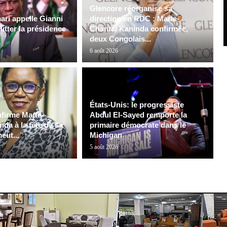
Glencore réorganise sa
ri appelle Gianni
direction en RDC : Marie-
uitter la présidence
Chantal Kaninda confirmée,
deux Congolais...
6 août 2026
États-Unis: le progressiste
firme Marie-
Abdul El-Sayed remporte la
da à la tête de sa
primaire démocrate dans le
meut...
Michigan
5 août 2026