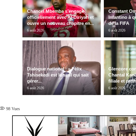
Chancel Mbemba s’engage
Constant Oma
officiellement avec Al-Diriyah et
Infantino à q
ouvre un nouveau chapitre en...
de la FIFA
6 août 2026
6 août 2026
Dialogue national : « Félix
Glencore con
Tshisekedi est le seul qui sait
Chantal Kanin
gérer...
filiale et pro
6 août 2026
6 août 2026
98
Vues