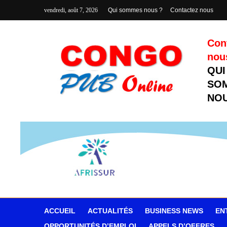
vendredi, août 7, 2026
Qui sommes nous ?
Contactez nous
Con
nou
QUI
SO
NOU
ACCUEIL
ACTUALITÉS
BUSINESS NEWS
EN
OPPORTUNITÉS D’EMPLOI
APPELS D’OFFRES