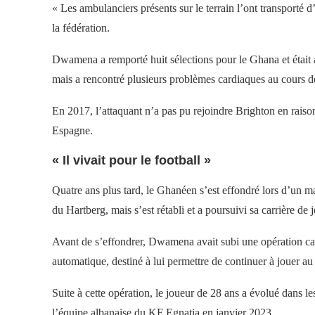
« Les ambulanciers présents sur le terrain l’ont transporté d
la fédération.
Dwamena a remporté huit sélections pour le Ghana et était 
mais a rencontré plusieurs problèmes cardiaques au cours de
En 2017, l’attaquant n’a pas pu rejoindre Brighton en raiso
Espagne.
« Il vivait pour le football »
Quatre ans plus tard, le Ghanéen s’est effondré lors d’un 
du Hartberg, mais s’est rétabli et a poursuivi sa carrière de 
Avant de s’effondrer, Dwamena avait subi une opération cardi
automatique, destiné à lui permettre de continuer à jouer au 
Suite à cette opération, le joueur de 28 ans a évolué dans l
l’équipe albanaise du KF Egnatia en janvier 2023.