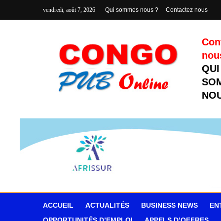
vendredi, août 7, 2026
Qui sommes nous ?
Contactez nous
Con
nou
QUI
SO
NOU
ACCUEIL
ACTUALITÉS
BUSINESS NEWS
EN
OPPORTUNITÉS D’EMPLOI
APPELS D’OFFRES