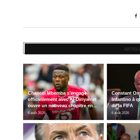
ARTICL
Chancel Mbemba s’engage
Constant Oma
officiellement avec Al-Diriyah et
Infantino à q
ouvre un nouveau chapitre en...
de la FIFA
6 août 2026
6 août 2026