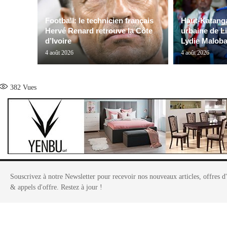
Football: le technicien français
Haut-Katanga
Hervé Renard retrouve la Côte
urbaine de Li
d’Ivoire
Lydie Maloba,
4 août 2026
4 août 2026
382
Vues
Souscrivez à notre Newsletter pour recevoir nos nouveaux articles, offres d
& appels d'offre. Restez à jour !