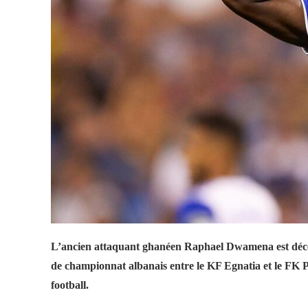
L’ancien attaquant ghanéen Raphael Dwamena est décéd
de championnat albanais entre le KF Egnatia et le FK P
football.