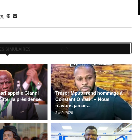
ES SIMULAIRES
ri appelle Gianni
Trésor Mputu rend hommage à
uitter la présidence
Constant Omari : « Nous
n’avons jamais...
5 août 2026