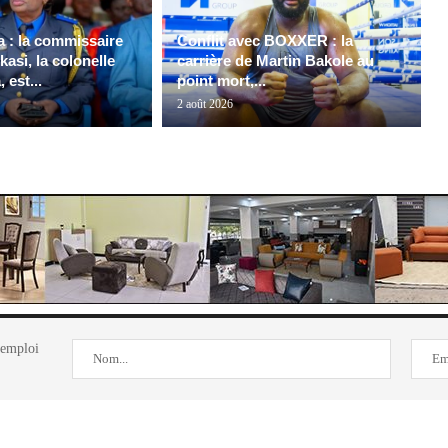
 : la commissaire
Conflit avec BOXXER : la
kasi, la colonelle
carrière de Martin Bakole au
 est...
point mort,...
2 août 2026
'emploi