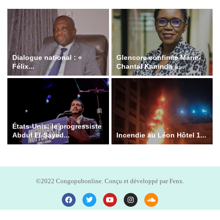
Dialogue national : «
Glencore confirme Marie-
Félix...
Chantal Kaninda à...
États-Unis: le progressiste
Abdul El-Sayed...
Incendie au Léon Hôtel 1...
©2022 Congopubonline. Conçu et développé par Fenx.