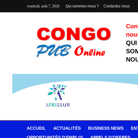
vendredi, août 7, 2026
Qui sommes nous ?
Contactez nous
Con
nou
QUI
SO
NOU
ACCUEIL
ACTUALITÉS
BUSINESS NEWS
EN
OPPORTUNITÉS D’EMPLOI
APPELS D’OFFRES