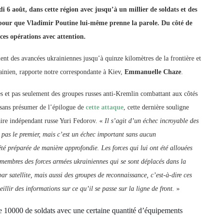
 6 août, dans cette région avec jusqu’à un millier de soldats et des
ve pour que Vladimir Poutine lui-même prenne la parole. Du côté de
 ces opérations avec attention.
lent des avancées ukrainiennes jusqu’à quinze kilomètres de la frontière et
krainien, rapporte notre correspondante à Kiev,
Emmanuelle Chaze
.
es et pas seulement des groupes russes anti-Kremlin combattant aux côtés
t sans présumer de l’épilogue de
cette attaque
, cette dernière souligne
aire indépendant russe Yuri Fedorov. «
Il s’agit d’un échec incroyable des
 pas le premier, mais c’est un échec important sans aucun
été préparée de manière approfondie. Les forces qui lui ont été allouées
s membres des forces armées ukrainiennes qui se sont déplacés dans la
r satellite, mais aussi des groupes de reconnaissance, c’est-à-dire ces
llir des informations sur ce qu’il se passe sur la ligne de front.
»
e 10000 de soldats avec une certaine quantité d’équipements