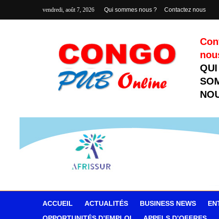
vendredi, août 7, 2026
Qui sommes nous ?
Contactez nous
Con
nou
QUI
SO
NOU
ACCUEIL
ACTUALITÉS
BUSINESS NEWS
EN
OPPORTUNITÉS D’EMPLOI
APPELS D’OFFRES