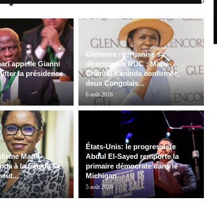
Glencore réorganise sa
ri appelle Gianni
direction en RDC : Marie-
uitter la présidence
Chantal Kaninda confirmée,
deux Congolais...
6 août 2026
États-Unis: le progressiste
firme Marie-
Abdul El-Sayed remporte la
da à la tête de sa
primaire démocrate dans le
meut...
Michigan
5 août 2026