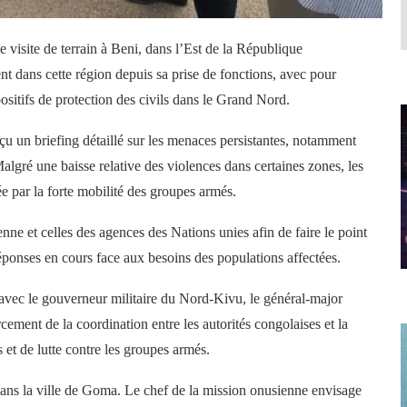
site de terrain à Beni, dans l’Est de la République
t dans cette région depuis sa prise de fonctions, avec pour
spositifs de protection des civils dans le Grand Nord.
çu un briefing détaillé sur les menaces persistantes, notamment
algré une baisse relative des violences dans certaines zones, les
uée par la forte mobilité des groupes armés.
ne et celles des agences des Nations unies afin de faire le point
s réponses en cours face aux besoins des populations affectées.
u avec le gouverneur militaire du Nord-Kivu, le général-major
ement de la coordination entre les autorités congolaises et la
t de lutte contre les groupes armés.
 dans la ville de Goma. Le chef de la mission onusienne envisage