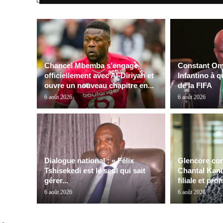
Chancel Mbemba s’engage
Constant Oma
officiellement avec Al-Diriyah et
Infantino à q
ouvre un nouveau chapitre en...
de la FIFA
6 août 2026
6 août 2026
Dialogue national : « Félix
Glencore con
Tshisekedi est le seul qui sait
Chantal Kanin
gérer...
filiale et pro
6 août 2026
6 août 2026