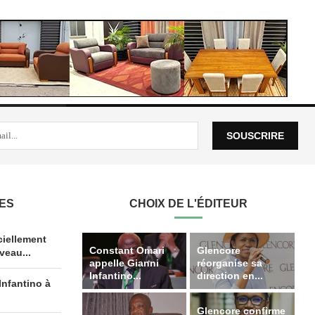
LES
CHOIX DE L'ÉDITEUR
iellement
Constant Omari
Glencore
veau...
appelle Gianni
réorganise sa
Infantino...
direction en...
Infantino à
Glencore confirme