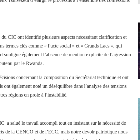
élix Tshisekedi d’élargir le processus à l’ensemble des confessions
du CIC ont identifié plusieurs aspects nécessitant clarification et
ins termes clés comme « Pacte social » et « Grands Lacs », qui
ort souligne également l’absence de mention explicite de l’agression
outenu par le Rwanda.
écisions concernant la composition du Secrétariat technique et ont
ls ont également noté un déséquilibre dans l’analyse des tensions
res régions en proie à l’instabilité.
a salué le travail accompli tout en insistant sur la nécessité de
orts de la CENCO et de l’ECC, mais notre devoir patriotique nous