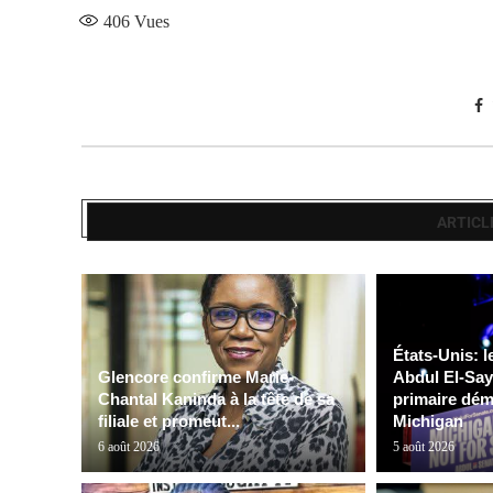
406
Vues
ARTICL
États-Unis: l
Glencore confirme Marie-
Abdul El-Say
Chantal Kaninda à la tête de sa
primaire dém
filiale et promeut...
Michigan
6 août 2026
5 août 2026