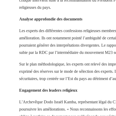
critique intervient suite à la recommandation du Président F
religieuses du pays.
Analyse approfondie des documents
Les experts des différentes confessions religieuses membres 
amélioration. Ils ont notamment pointé l’ambiguïté de certa
pourraient générer des interprétations divergentes. Le rapp
subie par la RDC par l’intermédiaire du mouvement M23 s
Sur le plan méthodologique, les experts ont relevé des impr
exprimé des réserves sur le mode de sélection des experts. I
sécuritaires, trop centrée sur l’Est du pays au détriment d’aut
Engagement des leaders religieux
L’Archevêque Dodo Israël Kamba, représentant légal du CIC, 
poursuivre les améliorations. « Nous reconnaissons les eff