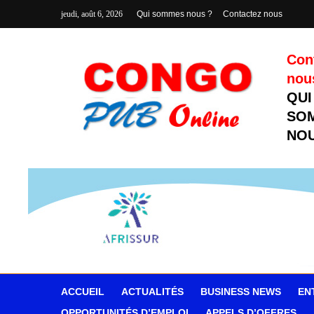
jeudi, août 6, 2026
Qui sommes nous ?
Contactez nous
Con
nou
QUI
SO
NOU
ACCUEIL
ACTUALITÉS
BUSINESS NEWS
EN
OPPORTUNITÉS D’EMPLOI
APPELS D’OFFRES