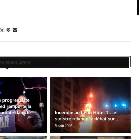
ES SIMULAIRES
e progressiste
ed remporte la
ocrate dans le
Incendie au Léon Hôtel 1 : le
sinistre relance le débat sur...
5 août 2026