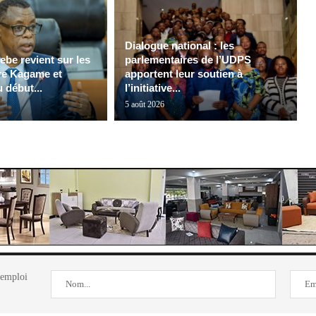
Dialogue national : les
be revient sur les
parlementaires de l’UDPS
tre Kagame et
apportent leur soutien à
 début...
l’initiative...
5 août 2026
'emploi