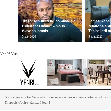
Trésor Mputu rend hommage à
James Kabare
Constant Omari : « Nous
relations en
n’avons jamais...
Tshisekedi au
5 août 2026
5 août 2026
406
Vues
Souscrivez à notre Newsletter pour recevoir nos nouveaux articles, offres d
& appels d'offre. Restez à jour !