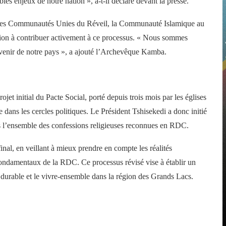
es enjeux de notre nation », a-t-il déclaré devant la presse.
t les Communautés Unies du Réveil, la Communauté Islamique au
tion à contribuer activement à ce processus. « Nous sommes
’avenir de notre pays », a ajouté l’Archevêque Kamba.
jet initial du Pacte Social, porté depuis trois mois par les églises
e dans les cercles politiques. Le Président Tshisekedi a donc initié
 l’ensemble des confessions religieuses reconnues en RDC.
inal, en veillant à mieux prendre en compte les réalités
s fondamentaux de la RDC. Ce processus révisé vise à établir un
 durable et le vivre-ensemble dans la région des Grands Lacs.