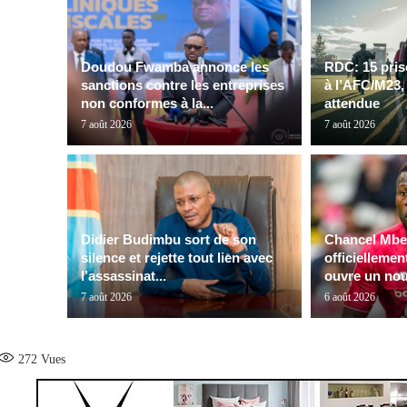
Doudou Fwamba annonce les
RDC: 15 pris
sanctions contre les entreprises
à l’AFC/M23,
non conformes à la...
attendue
7 août 2026
7 août 2026
Didier Budimbu sort de son
Chancel Mbe
silence et rejette tout lien avec
officiellemen
l’assassinat...
ouvre un nou
7 août 2026
6 août 2026
272
Vues