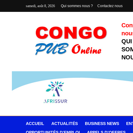
samedi, août 8, 2026
Qui sommes nous ?
Contactez nous
Con
nou
QUI
SO
NOU
ACCUEIL
ACTUALITÉS
BUSINESS NEWS
EN
OPPORTUNITÉS D’EMPLOI
APPELS D’OFFRES