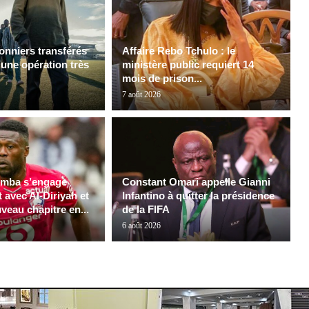
onniers transférés
Affaire Rebo Tchulo : le
 une opération très
ministère public requiert 14
mois de prison...
7 août 2026
mba s’engage
Constant Omari appelle Gianni
t avec Al-Diriyah et
Infantino à quitter la présidence
veau chapitre en...
de la FIFA
6 août 2026