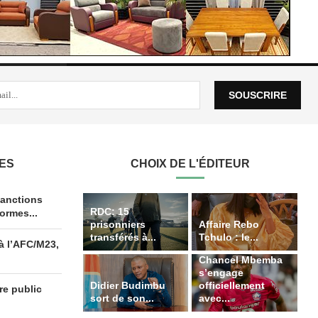
LES
CHOIX DE L'ÉDITEUR
anctions
RDC: 15
ormes...
prisonniers
Affaire Rebo
transférés à...
Tchulo : le...
à l’AFC/M23,
Chancel Mbemba
s’engage
Didier Budimbu
officiellement
re public
sort de son...
avec...