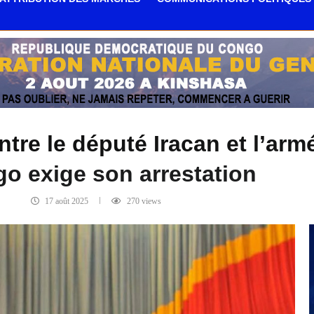
ntre le député Iracan et l’arm
o exige son arrestation
17 août 2025
270
views