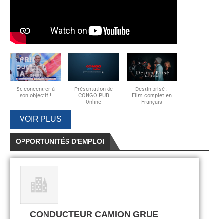
Se concentrer à
Présentation de
Destin brisé :
son objectif !
CONGO PUB
Film complet en
Online
Français
VOIR PLUS
OPPORTUNITÉS D'EMPLOI
CONDUCTEUR CAMION GRUE