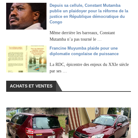
Depuis sa cellule, Constant Mutamba
publie un plaidoyer pour la réforme de la
justice en République démocratique du
Congo
Même derrière les barreaux, Constant
Mutamba n’a pas tourné le …
Francine Muyumba plaide pour une
diplomatie congolaise de puissance
La RDC, épicentre des enjeux du XXIe siècle
par ses …
ACHATS ET VENTES