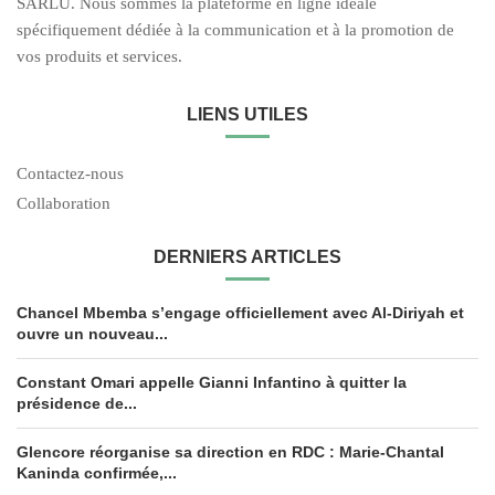
SARLU. Nous sommes la plateforme en ligne idéale
spécifiquement dédiée à la communication et à la promotion de
vos produits et services.
LIENS UTILES
Contactez-nous
Collaboration
DERNIERS ARTICLES
Chancel Mbemba s’engage officiellement avec Al-Diriyah et
ouvre un nouveau...
Constant Omari appelle Gianni Infantino à quitter la
présidence de...
Glencore réorganise sa direction en RDC : Marie-Chantal
Kaninda confirmée,...