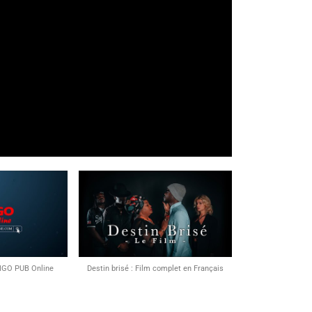
NGO PUB Online
Destin brisé : Film complet en Français