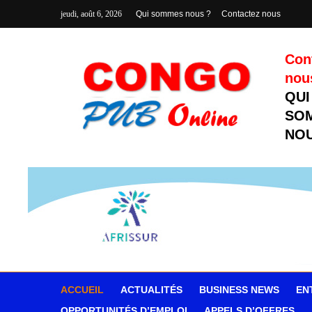
jeudi, août 6, 2026
Qui sommes nous ?
Contactez nous
Con
nou
QUI
SO
NOU
ACCUEIL
ACTUALITÉS
BUSINESS NEWS
EN
OPPORTUNITÉS D’EMPLOI
APPELS D’OFFRES