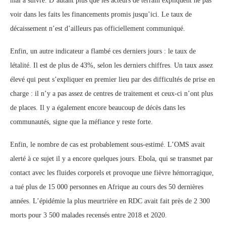
mal à suivre. D’autant plus que les acteurs de terrain expliquent ne pas
voir dans les faits les financements promis jusqu’ici. Le taux de
décaissement n’est d’ailleurs pas officiellement communiqué.
Enfin, un autre indicateur a flambé ces derniers jours : le taux de
létalité. Il est de plus de 43%, selon les derniers chiffres. Un taux assez
élevé qui peut s’expliquer en premier lieu par des difficultés de prise en
charge : il n’y a pas assez de centres de traitement et ceux-ci n’ont plus
de places. Il y a également encore beaucoup de décès dans les
communautés, signe que la méfiance y reste forte.
Enfin, le nombre de cas est probablement sous-estimé. L’OMS avait
alerté à ce sujet il y a encore quelques jours. Ebola, qui se transmet par
contact avec les fluides corporels et provoque une fièvre hémorragique,
a tué plus de 15 000 personnes en Afrique au cours des 50 dernières
années. L’épidémie la plus meurtrière en RDC avait fait près de 2 300
morts pour 3 500 malades recensés entre 2018 et 2020.