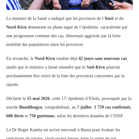
Le ministre de la Santé a indiqué que les provinces de l’
Ituri
et du
Nord-Kivu
demeurent en phase aiguë de l’épidémie, caractérisée par
une progression continue des cas, désormais aggravée par la forte
mobilité des populations entre les provinces.
En revanche, le
Nord-Kivu
totalise déjà
42 jours sans nouveau cas
,
tandis que le ministre a laissé entendre que le
Sud-Kivu
pourrait
prochainement être retiré de la liste des provinces concernées par la
riposte.
Déclarée le
15 mai 2026
, cette 17ᵉ épidémie d’Ebola, provoquée par la
souche
Bundibugyo
, comptabilisait, au
7 juillet
,
1 759 cas confirmés
,
600 décès
et
750 guérisons
, selon les dernières données de l’INSP.
Le Dr Roger Kamba est arrivé mercredi à Bunia pour évaluer les
opérations de riposte, vingt-quatre heures après la visite de son