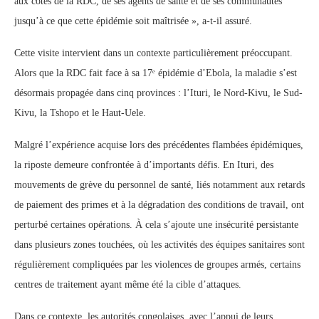
aux côtés de la RDC, de ses agents de santé et de ses communautés
jusqu’à ce que cette épidémie soit maîtrisée », a-t-il assuré.
Cette visite intervient dans un contexte particulièrement préoccupant.
Alors que la RDC fait face à sa 17ᵉ épidémie d’Ebola, la maladie s’est
désormais propagée dans cinq provinces : l’Ituri, le Nord-Kivu, le Sud-
Kivu, la Tshopo et le Haut-Uele.
Malgré l’expérience acquise lors des précédentes flambées épidémiques,
la riposte demeure confrontée à d’importants défis. En Ituri, des
mouvements de grève du personnel de santé, liés notamment aux retards
de paiement des primes et à la dégradation des conditions de travail, ont
perturbé certaines opérations. À cela s’ajoute une insécurité persistante
dans plusieurs zones touchées, où les activités des équipes sanitaires sont
régulièrement compliquées par les violences de groupes armés, certains
centres de traitement ayant même été la cible d’attaques.
Dans ce contexte, les autorités congolaises, avec l’appui de leurs