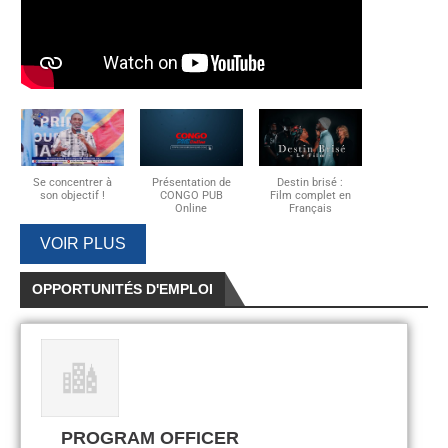
Se concentrer à
Présentation de
Destin brisé :
son objectif !
CONGO PUB
Film complet en
Online
Français
VOIR PLUS
OPPORTUNITÉS D'EMPLOI
PROGRAM OFFICER